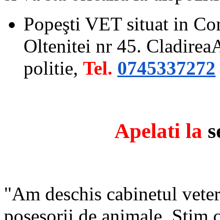
Popeşti VET situat in Co
Oltenitei nr 45. CladireaA
politie,
Tel.
0745337272
Apelati la
se
"Am deschis cabinetul veteri
posesorii de animale. Stim c