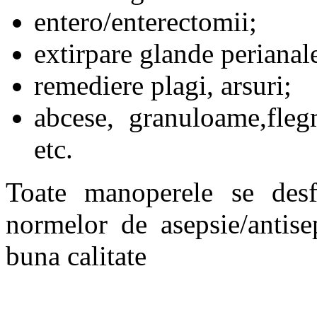
entero/enterectomii;
extirpare glande perianale
remediere plagi, arsuri;
abcese, granuloame,fle
etc.
Toate manoperele se desfa
normelor de asepsie/antise
buna calitate