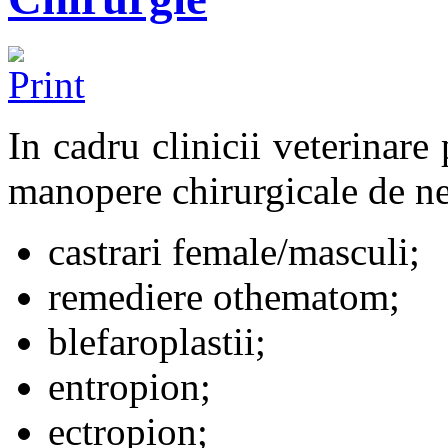
In cadru clinicii veterinare 
manopere chirurgicale de nec
castrari female/masculi;
remediere othematom;
blefaroplastii;
entropion;
ectropion;